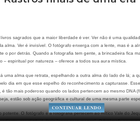
 livros sagrados que a maior liberdade é ver. Ver não é uma qualida
a alma. Ver é invisível. O fotógrafo enxerga com a lente, mas é a a
te o por detrás. Quando a fotografia tem gente, a brincadeira fica m
 – espiritual por natureza – oferece a todos sua aura mística.
há uma alma que retrata, espelhando a outra alma do lado de lá; a 
elo dia em que esse espelho do reconhecimento a capturasse. Esse 
, é tão mais poderoso quando os lados pertencem ao mesmo DNA (fí
 seja, estão sob ação geográfica e cultural de uma mesma parte espec
CONTINUAR LENDO
 potente. O fotógrafo e a fotografia pertecem ao mítico Vale do Jeq
rediente, por si só, já daria “pano para manga”. O fotógrafo porque
grafia o reconhecimento. A fotografia viva se depara consigo mesma
o.