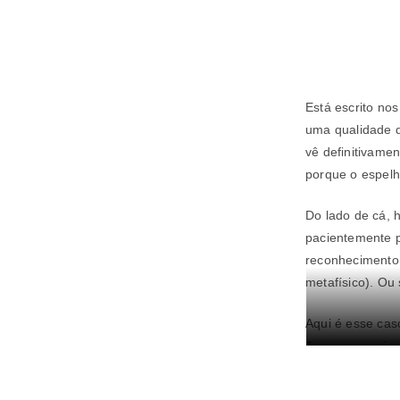
Está escrito nos
uma qualidade d
vê definitivamen
porque o espelho
Do lado de cá, 
pacientemente p
reconhecimento
metafísico). Ou
Aqui é esse caso
Apenas esse ing
espelha na foto
evento mediúnic