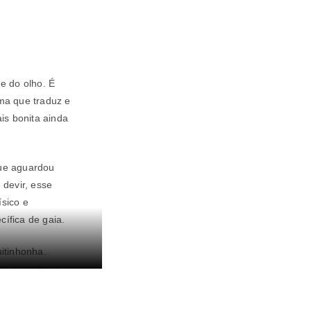
de do olho. É
lma que traduz e
ais bonita ainda
que aguardou
devir, esse
sico e
ífica de gaia.
uitinhonha.
 se reconhece
. É quase um