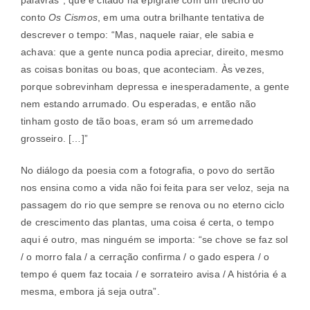
palavras”, que é citado na epígrafe com um trecho do
conto
Os Cismos
, em uma outra brilhante tentativa de
descrever o tempo: “Mas, naquele raiar, ele sabia e
achava: que a gente nunca podia apreciar, direito, mesmo
as coisas bonitas ou boas, que aconteciam. Às vezes,
porque sobrevinham depressa e inesperadamente, a gente
nem estando arrumado. Ou esperadas, e então não
tinham gosto de tão boas, eram só um arremedado
grosseiro. […]”
No diálogo da poesia com a fotografia, o povo do sertão
nos ensina como a vida não foi feita para ser veloz, seja na
passagem do rio que sempre se renova ou no eterno ciclo
de crescimento das plantas, uma coisa é certa, o tempo
aqui é outro, mas ninguém se importa: “se chove se faz sol
/ o morro fala / a cerração confirma / o gado espera / o
tempo é quem faz tocaia / e sorrateiro avisa / A história é a
mesma, embora já seja outra”.